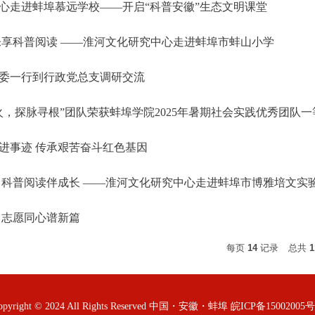
心走进蚌埠慕远学校——开启“科普安徽”生态文明课堂
乐享科普阅读 ——淮河文化研究中心走进蚌埠市蚌山小学
委一行到行政党总支调研交流
火，探脉寻根”团队荣获蚌埠学院2025年暑期社会实践优秀团队一
进事迹 传承艰苦奋斗红色基因
 科普阅读伴成长 ——淮河文化研究中心走进蚌埠市博雅培文实
 志愿同心谱新篇
每页
14
记录
总共
1
opyright © 2024 All Rights Reserved 中国・安徽・蚌埠 皖ICP备15002005号