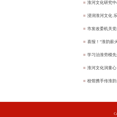
淮河文化研究中
浸润淮河文化 
市发改委机关党
喜报！“淮韵薪
学习治淮劳模先
淮河文化润童心
校馆携手传淮韵
C