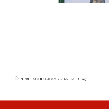
97E7BF1DA2F099C4B824BE2966C97E5A.png