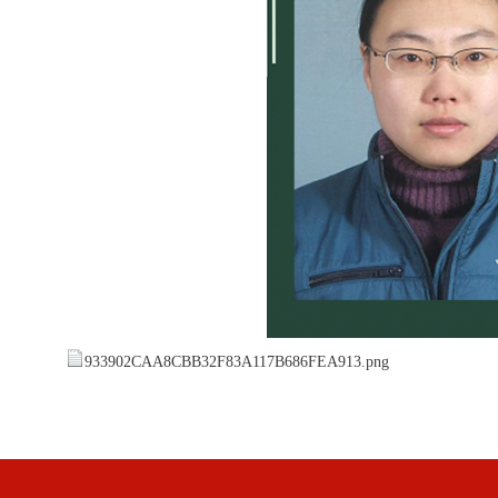
933902CAA8CBB32F83A117B686FEA913.png