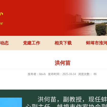
动态
党建工作
相关下载
蚌埠市淮
洪何苗
发布者：hhwh
发布时间：2025-10-14
浏览次数：
86