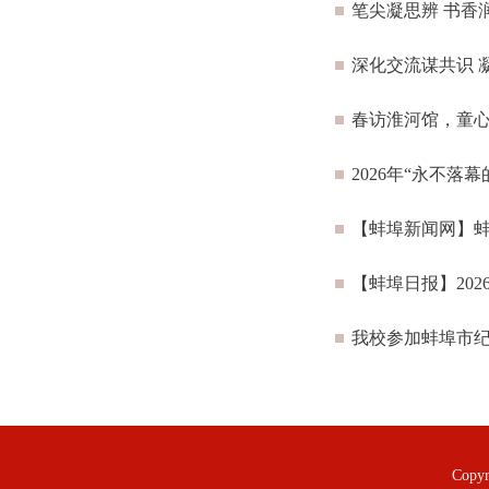
笔尖凝思辨 书香
深化交流谋共识 
春访淮河馆，童
2026年“永不
【蚌埠新闻网】蚌
【蚌埠日报】20
我校参加蚌埠市纪
Copy